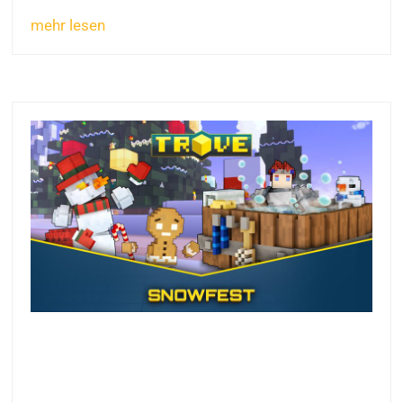
mehr lesen