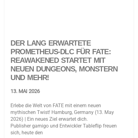
DER LANG ERWARTETE
PROMETHEUS-DLC FÜR FATE:
REAWAKENED STARTET MIT
NEUEN DUNGEONS, MONSTERN
UND MEHR!
13. MAI 2026
Erlebe die Welt von FATE mit einem neuen
mythischen Twist! Hamburg, Germany (13. May
2026) | Ein neues Ziel erwartet dich.
Publisher gamigo und Entwickler Tableflip freuen
sich, heute den