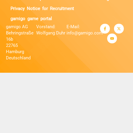
Privacy Notice for Recruitment
gamigo game portal
gamigo AG
Vorstand:
E-Mail:
Behringstraße
Wolfgang Duhr
info@gamigo.com
16b
22765
Hamburg
Deutschland