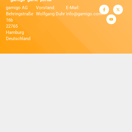
gamigo AG
Vorstand:
E-Mail:
Behringstraße
Wolfgang Duhr
info@gamigo.com
16b
22765
Hamburg
Deutschland