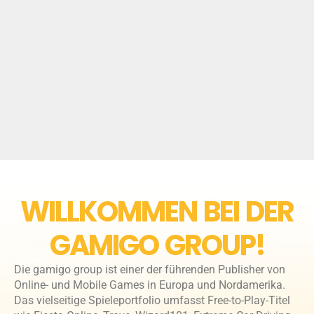
WILLKOMMEN BEI DER
GAMIGO GROUP!
Die gamigo group ist einer der führenden Publisher von
Online- und Mobile Games in Europa und Nordamerika.
Das vielseitige Spieleportfolio umfasst Free-to-Play-Titel