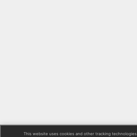
This website uses cookies and other tracking technologies