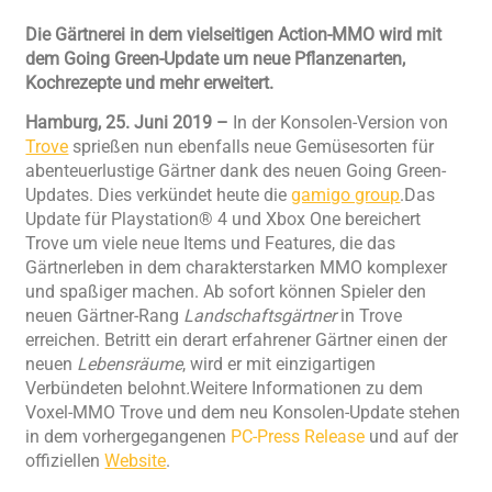
Die Gärtnerei in dem vielseitigen Action-MMO wird mit
dem Going Green-Update um neue Pflanzenarten,
Kochrezepte und mehr erweitert.
Hamburg, 25. Juni 2019 –
In der Konsolen-Version von
Trove
sprießen nun ebenfalls neue Gemüsesorten für
abenteuerlustige Gärtner dank des neuen Going Green-
Updates. Dies verkündet heute die
gamigo group
.Das
Update für Playstation® 4 und Xbox One bereichert
Trove um viele neue Items und Features, die das
Gärtnerleben in dem charakterstarken MMO komplexer
und spaßiger machen. Ab sofort können Spieler den
neuen Gärtner-Rang
Landschaftsgärtner
in Trove
erreichen. Betritt ein derart erfahrener Gärtner einen der
neuen
Lebensräume
, wird er mit einzigartigen
Verbündeten belohnt
.
Weitere Informationen zu dem
Voxel-MMO Trove und dem neu Konsolen-Update stehen
in dem vorhergegangenen
PC-Press Release
und auf der
offiziellen
Website
.