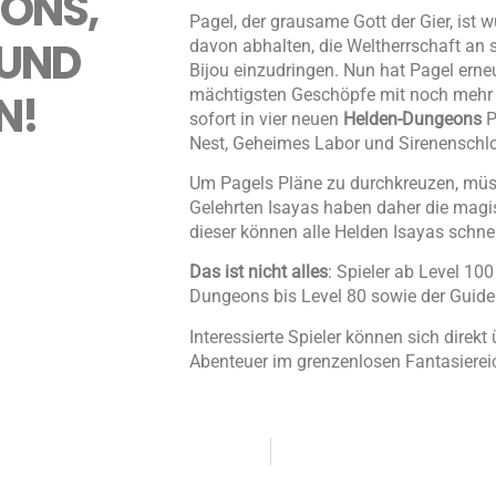
EONS,
Pagel, der grausame Gott der Gier, ist 
 UND
davon abhalten, die Weltherrschaft an s
Bijou einzudringen. Nun hat Pagel erne
mächtigsten Geschöpfe mit noch mehr H
N!
sofort in vier neuen
Helden-Dungeons
P
Nest, Geheimes Labor und Sirenenschl
Um Pagels Pläne zu durchkreuzen, müsse
Gelehrten Isayas haben daher die mag
dieser können alle Helden Isayas schnell
Das ist nicht alles
: Spieler ab Level 10
Dungeons bis Level 80 sowie der Guide 
Interessierte Spieler können sich direkt
Abenteuer im grenzenlosen Fantasiereich