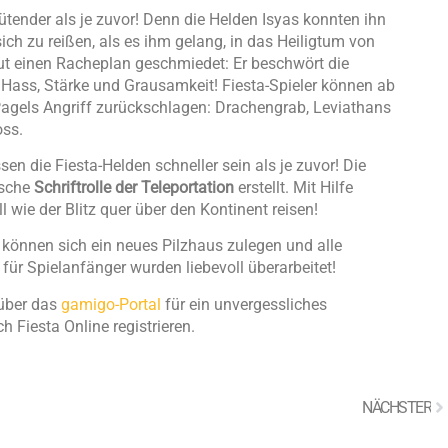
wütender als je zuvor! Denn die Helden Isyas konnten ihn
ich zu reißen, als es ihm gelang, in das Heiligtum von
ut einen Racheplan geschmiedet: Er beschwört die
ass, Stärke und Grausamkeit! Fiesta-Spieler können ab
agels Angriff zurückschlagen: Drachengrab, Leviathans
oss.
n die Fiesta-Helden schneller sein als je zuvor! Die
ische
Schriftrolle der Teleportation
erstellt. Mit Hilfe
 wie der Blitz quer über den Kontinent reisen!
0 können sich ein neues Pilzhaus zulegen und alle
für Spielanfänger wurden liebevoll überarbeitet!
 über das
gamigo-Portal
für ein unvergessliches
 Fiesta Online registrieren.
NÄCHSTER