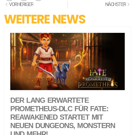
VORHERIGER
NÄCHSTER
WEITERE NEWS
DER LANG ERWARTETE
PROMETHEUS-DLC FÜR FATE:
REAWAKENED STARTET MIT
NEUEN DUNGEONS, MONSTERN
UND MEHR!