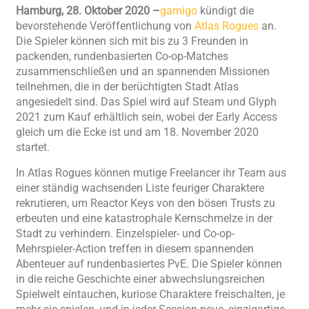
Hamburg, 28. Oktober 2020 –
gamigo
kündigt die
bevorstehende Veröffentlichung von
Atlas Rogues
an.
Die Spieler können sich mit bis zu 3 Freunden in
packenden, rundenbasierten Co-op-Matches
zusammenschließen und an spannenden Missionen
teilnehmen, die in der berüchtigten Stadt Atlas
angesiedelt sind. Das Spiel wird auf Steam und Glyph
2021 zum Kauf erhältlich sein, wobei der Early Access
gleich um die Ecke ist und am 18. November 2020
startet.
In Atlas Rogues können mutige Freelancer ihr Team aus
einer ständig wachsenden Liste feuriger Charaktere
rekrutieren, um Reactor Keys von den bösen Trusts zu
erbeuten und eine katastrophale Kernschmelze in der
Stadt zu verhindern. Einzelspieler- und Co-op-
Mehrspieler-Action treffen in diesem spannenden
Abenteuer auf rundenbasiertes PvE. Die Spieler können
in die reiche Geschichte einer abwechslungsreichen
Spielwelt eintauchen, kuriose Charaktere freischalten, je