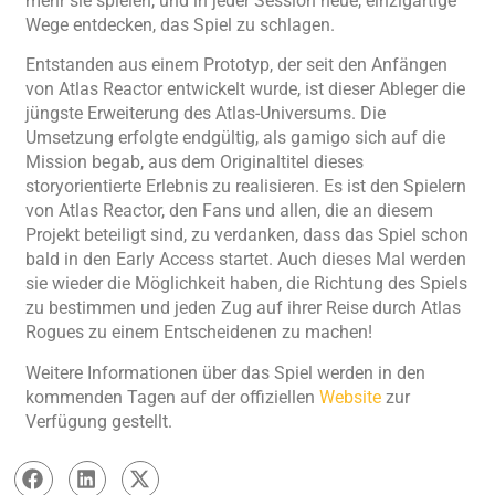
mehr sie spielen, und in jeder Session neue, einzigartige
Wege entdecken, das Spiel zu schlagen.
Entstanden aus einem Prototyp, der seit den Anfängen
von Atlas Reactor entwickelt wurde, ist dieser Ableger die
jüngste Erweiterung des Atlas-Universums. Die
Umsetzung erfolgte endgültig, als gamigo sich auf die
Mission begab, aus dem Originaltitel dieses
storyorientierte Erlebnis zu realisieren. Es ist den Spielern
von Atlas Reactor, den Fans und allen, die an diesem
Projekt beteiligt sind, zu verdanken, dass das Spiel schon
bald in den Early Access startet. Auch dieses Mal werden
sie wieder die Möglichkeit haben, die Richtung des Spiels
zu bestimmen und jeden Zug auf ihrer Reise durch Atlas
Rogues zu einem Entscheidenen zu machen!
Weitere Informationen über das Spiel werden in den
kommenden Tagen auf der offiziellen
Website
zur
Verfügung gestellt.