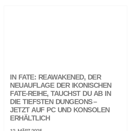
IN FATE: REAWAKENED, DER
NEUAUFLAGE DER IKONISCHEN
FATE-REIHE, TAUCHST DU AB IN
DIE TIEFSTEN DUNGEONS –
JETZT AUF PC UND KONSOLEN
ERHÄLTLICH ​
12. MÄRZ 2025