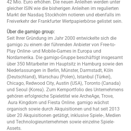
42 Mio. Euro erhöhen. Die neuen Anleihen werden unter
gleicher ISIN wie die bisherigen Anleihen im regulierten
Markt der Nasdaq Stockholm notieren und ebenfalls im
Freiverkehr der Frankfurter Wertpapierbörse gelistet sein.
Über die gamigo group:
Seit Ihrer Gründung im Jahr 2000 entwickelte sich die
gamigo zu einem der führenden Anbieter von Free-to-
Play Online- und Mobile-Games in Europa und
Nordamerika. Die gamigo-Gruppe beschäftigt insgesamt
über 350 Mitarbeiter im Hauptsitz in Hamburg sowie den
Niederlassungen in Berlin, Münster, Darmstadt, Köln
(Deutschland), Warschau (Polen), Istanbul (Türkei),
Chicago, Redwood City, Austin (USA), Toronto (Canada)
und Seoul (Korea). Zum Kernportfolio des Unternehmens
gehören erfolgreiche Spieletitel wie ArcheAge, Trove,
Aura Kingdom und Fiesta Online. gamigo wächst
organisch sowie durch Akquisitionen und hat seit 2013
über 20 Akquisitionen getätigt, inklusive Spiele-, Medien
und Technologieunternehmen sowie einzelne Spiele-
Assets.