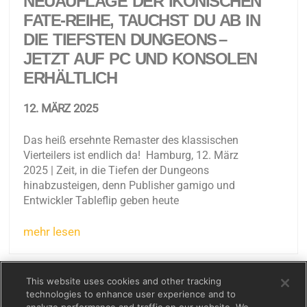
NEUAUFLAGE DER IKONISCHEN
FATE-REIHE, TAUCHST DU AB IN
DIE TIEFSTEN DUNGEONS –
JETZT AUF PC UND KONSOLEN
ERHÄLTLICH ​
12. MÄRZ 2025
Das heiß ersehnte Remaster des klassischen
Vierteilers ist endlich da! Hamburg, 12. März
2025 | Zeit, in die Tiefen der Dungeons
hinabzusteigen, denn Publisher gamigo und
Entwickler Tableflip geben heute
mehr lesen
This website uses cookies and other tracking
Kontakt
Impressum
Datenschutzerklärung
technologies to enhance user experience and to