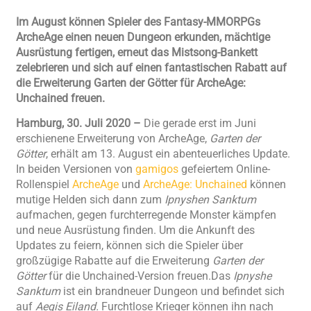
Im August können Spieler des Fantasy-MMORPGs
ArcheAge einen neuen Dungeon erkunden, mächtige
Ausrüstung fertigen, erneut das Mistsong-Bankett
zelebrieren und sich auf einen fantastischen Rabatt auf
die Erweiterung Garten der Götter für ArcheAge:
Unchained freuen.
Hamburg, 30. Juli 2020 –
Die gerade erst im Juni
erschienene Erweiterung von ArcheAge,
Garten der
Götter
, erhält am 13. August ein abenteuerliches Update.
In beiden Versionen von
gamigos
gefeiertem Online-
Rollenspiel
ArcheAge
und
ArcheAge: Unchained
können
mutige Helden sich dann zum
Ipnyshen Sanktum
aufmachen, gegen furchterregende Monster kämpfen
und neue Ausrüstung finden. Um die Ankunft des
Updates zu feiern, können sich die Spieler über
großzügige Rabatte auf die Erweiterung
Garten der
Götter
für die Unchained-Version freuen.Das
Ipnyshe
Sanktum
ist ein brandneuer Dungeon und befindet sich
auf
Aegis Eiland.
Furchtlose Krieger können ihn nach